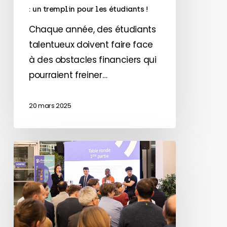
!
: un tremplin pour les étudiants !
Chaque année, des étudiants
talentueux doivent faire face
à des obstacles financiers qui
pourraient freiner…
20 mars 2025
Parcours
Sirius
:
Une
soirée
annuelle