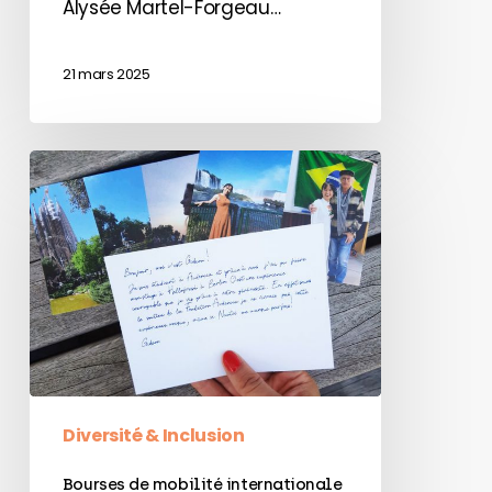
Alysée Martel-Forgeau…
21 mars 2025
Bourses
de
mobilité
internationale
:
un
tremplin
pour
les
Diversité & Inclusion
étudiants
Bourses de mobilité internationale