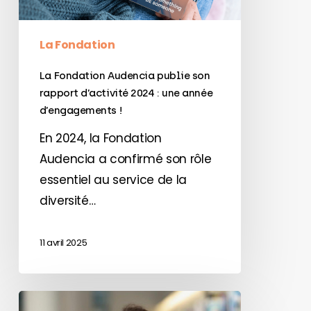
2024
:
La Fondation
une
La Fondation Audencia publie son
année
rapport d’activité 2024 : une année
d’engagements
d’engagements !
!
En 2024, la Fondation
Audencia a confirmé son rôle
essentiel au service de la
diversité…
11 avril 2025
Mission