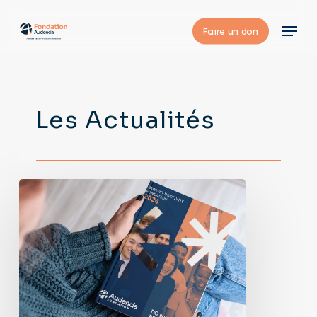
Skip
Menu
to
Faire un don
main
content
Les Actualités
La
Fondation
Audencia
publie
son
rapport
d’activité