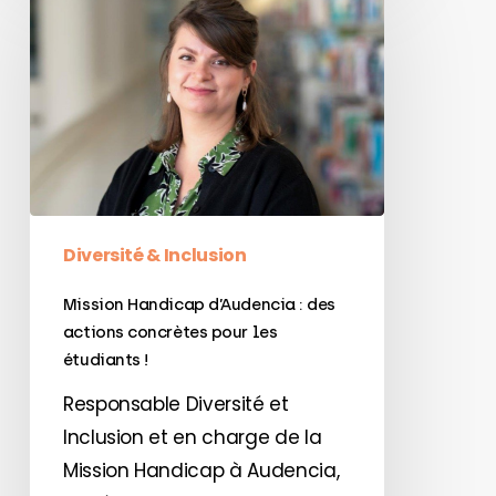
Handicap
d’Audencia
:
des
actions
concrètes
pour
les
Diversité & Inclusion
étudiants
Mission Handicap d’Audencia : des
!
actions concrètes pour les
étudiants !
Responsable Diversité et
Inclusion et en charge de la
Mission Handicap à Audencia,