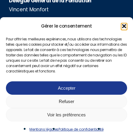
Délégué Général de la Fondation
Vincent Monfort
fondation@audencia.com
Gérer le consentement
Pour offrir les meilleures expériences, nous utilisons des technologies
telles que les cookies pour stocker et/ou accéder aux informations des
appareils. Le fait de consentir à ces technologies nous permettra de
traiter des données telles que le comportement de navigation ou les ID
uniques sur ce site. Le fait de ne pas consentir ou de retirer son
consentement peut avoir un effet négatif sur certaines
caractéristiques et fonctions.
Responsable des Opérations
Accepter
Mélanie Thomas Baillard
Refuser
mthomasbaillard@audencia.com
Voir les préférences
Mentions légales
Politique de confidentialité