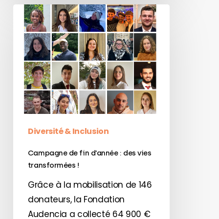
Campagne
de
fin
d’année
:
des
vies
transformées
!
Diversité & Inclusion
Campagne de fin d’année : des vies
transformées !
Grâce à la mobilisation de 146
donateurs, la Fondation
Audencia a collecté 64 900 €