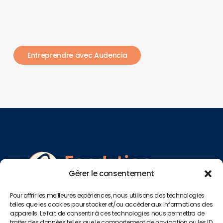
E
n
t
r
e
p
r
e
n
d
r
e
a
v
e
c
A
u
d
e
n
c
i
a
Gérer le consentement
Pour offrir les meilleures expériences, nous utilisons des technologies
telles que les cookies pour stocker et/ou accéder aux informations des
appareils. Le fait de consentir à ces technologies nous permettra de
traiter des données telles que le comportement de navigation ou les ID