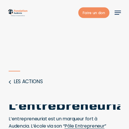
Skip
Menu
to
Faire un don
main
content
LES ACTIONS
L’entrepreneuria
L’entrepreneuriat est un marqueur fort à
Audencia. L’école via son “
Pôle Entrepreneur
”