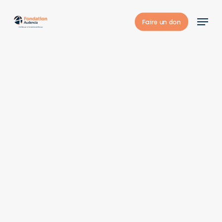
Skip
Menu
to
Faire un don
main
content